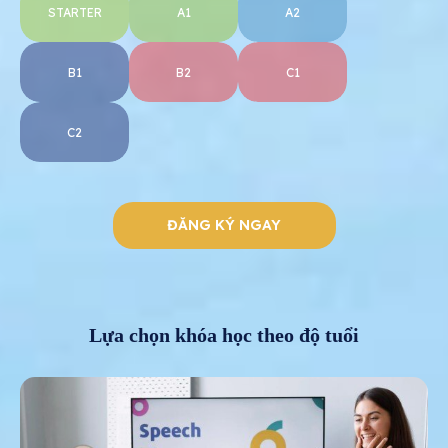
STARTER
A1
A2
B1
B2
C1
C2
ĐĂNG KÝ NGAY
Lựa chọn khóa học theo độ tuổi