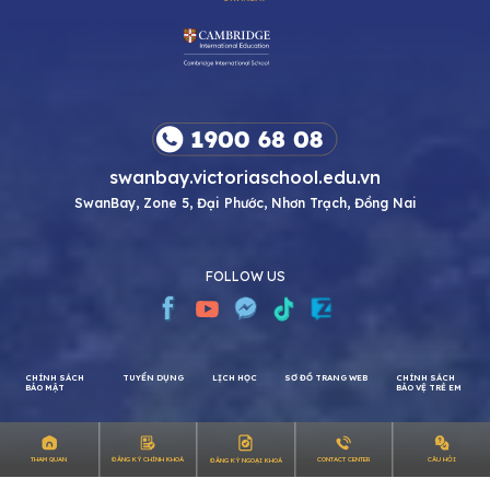
swanbay.victoriaschool.edu.vn
SwanBay, Zone 5, Đại Phước, Nhơn Trạch, Đồng Nai
FOLLOW US
CHÍNH SÁCH
TUYỂN DỤNG
LỊCH HỌC
SƠ ĐỒ TRANG WEB
CHÍNH SÁCH
CÂU HỎI
THAM QUAN
ĐĂNG KÝ CHÍNH KHOÁ
CONTACT CENTER
ĐĂNG KÝ NGOẠI KHOÁ