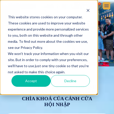
Đăng ký
Đăng nhập
VỀ VICTORIA SCHOOL
TUYỂN SINH
CUỘC SỐNG HỌC ĐƯỜNG
This website stores cookies on your computer.
These cookies are used to improve your website
experience and provide more personalized services
to you, both on this website and through other
media. To find out more about the cookies we use,
see our Privacy Policy.
We won't track your information when you visit our
site. But in order to comply with your preferences,
we'll have to use just one tiny cookie so that you're
not asked to make this choice again.
Accept
Decline
TRUNG TÂM ANH NGỮ BRITISH
COUNCIL AND HUDSON GLOBAL
CHÌA KHOÁ CỦA CÁNH CỬA
HỘI NHẬP