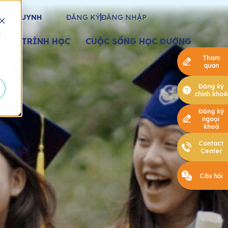
PHỤ HUYNH
ĐĂNG KÝ
ĐĂNG NHẬP
d
ƠNG TRÌNH HỌC
CUỘC SỐNG HỌC ĐƯỜNG
Tham
quan
Đăng ký
chính khoá
Đăng ký
ngoại
khoá
Contact
Center
Câu hỏi