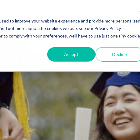
HỌC VIỆN VICTORIA
used to improve your website experience and provide more personalize
VỀ VICTORIA PRESCHOOL
TUYỂN SINH
CHƯ
find out more about the cookies we use, see our Privacy Policy.
r to comply with your preferences, we'll have to use just one tiny cookie
Accept
Decline