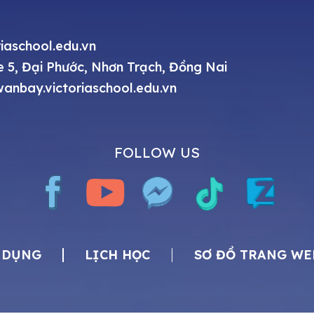
iaschool.edu.vn
 5, Đại Phước, Nhơn Trạch, Đồng Nai
anbay.victoriaschool.edu.vn
FOLLOW US
 DỤNG
LỊCH HỌC
SƠ ĐỒ TRANG WE