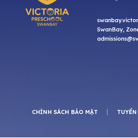
swanbay.victor
SwanBay, Zone
admissions@sw
CHÍNH SÁCH BẢO MẬT
TUYỂN