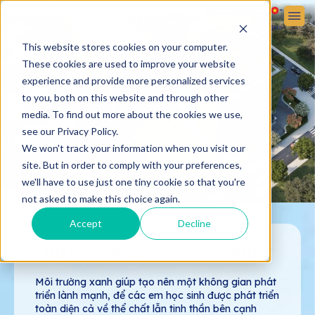
Đăng ký
Đăng nhập
VỀ VICTORIA SCHOOL
TUYỂN SINH
CUỘC SỐNG HỌC ĐƯỜNG
This website stores cookies on your computer.
These cookies are used to improve your website
experience and provide more personalized services
to you, both on this website and through other
media. To find out more about the cookies we use,
see our Privacy Policy.
We won't track your information when you visit our
site. But in order to comply with your preferences,
we'll have to use just one tiny cookie so that you're
not asked to make this choice again.
Accept
Decline
ĐIỀU KỲ DIỆU CỦA THIÊN NHIÊN
Môi trường xanh giúp tạo nên một không gian phát
triển lành mạnh, để các em học sinh được phát triển
toàn diện cả về thể chất lẫn tinh thần bên cạnh